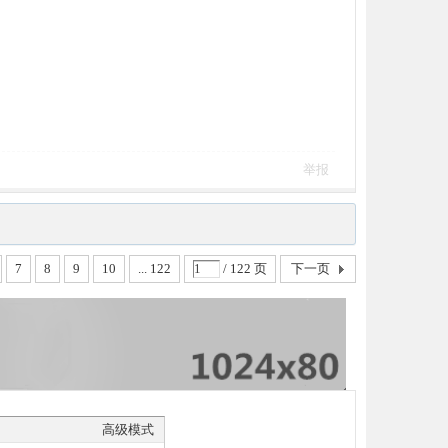
举报
7
8
9
10
... 122
/ 122 页
下一页
高级模式