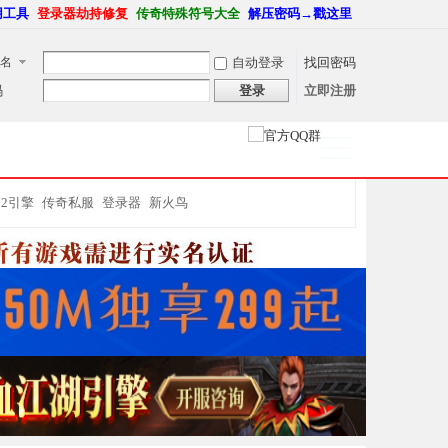
用工具
登录器劫持修复
传奇特殊符号大全
解压密码→戳这里
名
自动登录
找回密码
码
登录
立即注册
捷导
航
M2引擎
传奇私服
登录器
新火鸟