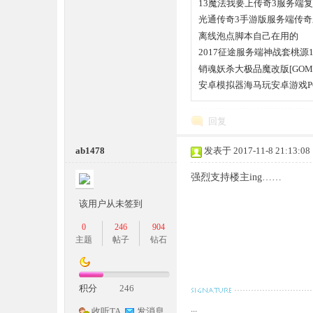
13魔法我要上传奇3服务端复
光通传奇3手游版服务端传奇三
离线泡点脚本自己在用的
2017征途服务端神战套桃源
教程
销魂妖杀大极品魔改版[GOM
安卓模拟器海马玩安卓游戏P
坛,
回复
ab1478
发表于 2017-11-8 21:13:08
强烈支持楼主ing……
该用户从未签到
0
246
904
传
主题
帖子
钻石
积分
246
...
收听TA
发消息