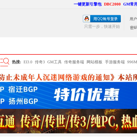
一键更新引擎包
DBC2000
GM常
用户
只需一步，快速开始
密
热搜:
EI3.0
传奇3
GM工具
传奇服务端
网站模板
手游服务端
996
搜
索