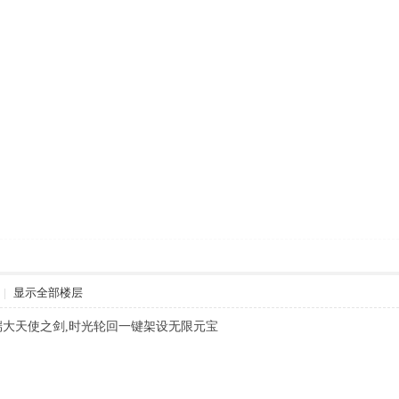
|
显示全部楼层
务端大天使之剑,时光轮回一键架设无限元宝