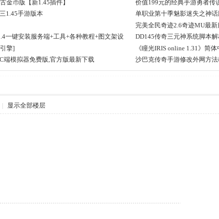
古金币版【新1.45插件】
价值199元的经典手游勇者
1.45手游版本
单职业第十季魅影迷失之神话版
完美全民奇迹2.6奇迹MU最新
1.4一键安装服务端+工具+各种教程+图文架设
DD145传奇三元神系统脚本解
引擎]
《瞳光IRIS online 1.3
C端模拟器免费版,官方版最新下载
沙巴克传奇手游修改外网方法
|
显示全部楼层