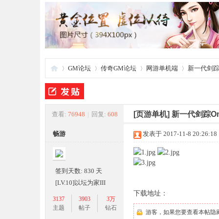
GM论坛
传奇GM论坛
网游单机端
新一代剑踪O
夜
»
›
›
›
[页游单机]
新一代剑踪O
查看:
76948
|
回复:
608
畅游
发表于 2017-11-8 20:26:18
签到天数: 830 天
[LV.10]以坛为家III
下载地址：
3137
3903
3万
游
主题
帖子
钻石
游客，如果您要查看本帖隐