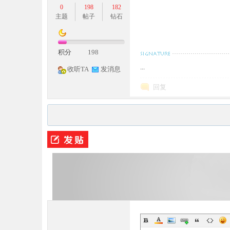
0
198
182
主题
帖子
钻石
积分
198
...
收听TA
发消息
回复
M
论