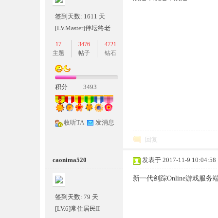
条
签到天数: 1611 天
[LV.Master]伴坛终老
17
3476
4721
主题
帖子
钻石
积分
3493
龙,
收听TA
发消息
回复
caonima520
发表于 2017-11-9 10:04:58
新一代剑踪Online游戏服
签到天数: 79 天
[LV.6]常住居民II
G