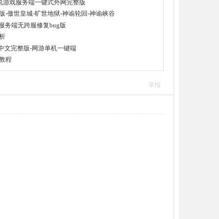
传说游戏服务端一键式外网完整版
-傲世皇城-旷世地狱-神谕轮回-神谕峡谷
服务端无跨服修复bug版
析
1》简体中文完整版-网游单机一键端
教程
举报