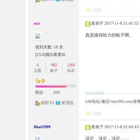
回复
mir
发表于 2017-11-8 21:45:32
奇
真是难得给力的帖子啊。
签到天数: 18 天
[LV.4]偶尔看看III
4
882
1264
主题
帖子
钻石
一
积分
888
GM论坛-速记=mir300.co
收听TA
发消息
回复
likai1999
发表于 2017-11-8 22:04:43
淡定，淡定，淡定……