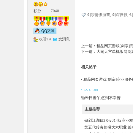
积分
7040
剑宗情缘游戏
,
剑踪侠影
,
剑
收听TA
发消息
上一篇：
精品网页游戏[剑宗
下一篇：
大闹天宫单机版网页
神
相关帖子
•
精品网页游戏[剑宗]商业服
锄禾日当午,签到不辛苦...
主题推荐
论
傲剑江湖EI3.0-2014版商业
第五代传奇仿盛大六职业 破