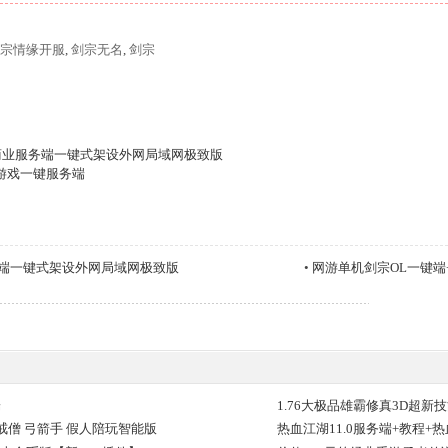
宗情缘开服
,
剑宗无名
,
剑宗
]商业服务端一键式架设外网局域网极致版
游戏一键服务端
务端一键式架设外网局域网极致版
•
网游单机剑宗OL一键端
端
1.76大极品雄霸修真3D超新
戒僧 弓箭手 假人陪玩智能版
热血江湖11.0服务端+教程+