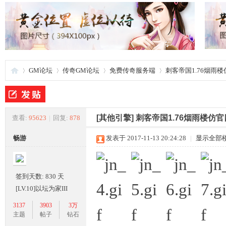
GM论坛
传奇GM论坛
免费传奇服务端
刺客帝国1.76烟雨
夜
»
›
›
›
[其他引擎]
刺客帝国1.76烟雨楼仿
查看:
95623
|
回复:
878
畅游
发表于 2017-11-13 20:24:28
|
显示全部
签到天数: 830 天
[LV.10]以坛为家III
3137
3903
3万
游
主题
帖子
钻石