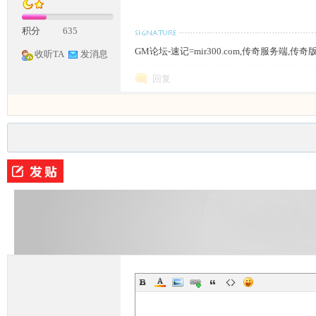
积分
635
GM论坛-速记=mir300.com,传奇服务端,传
收听TA
发消息
回复
坛,
G