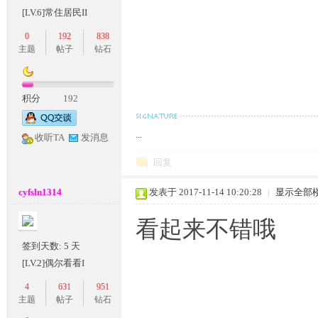
[LV.6]常住居民II
0
192
838
主题
帖子
钻石
积分
192
M
...
收听TA
发消息
回复
cyfsln1314
发表于 2017-11-14 10:20:28
|
显示全部
看起来不错哦
签到天数: 5 天
[LV.2]偶尔看看I
论
4
631
951
主题
帖子
钻石