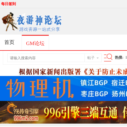
每日签到
首页
GM论坛
热搜:
帖子
搜
索