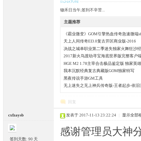
锄禾日当午,签到不辛苦...
条
主题推荐
《霸业微变》GOM引擎热血传奇急速微端s
天上人间传奇EI3.0复古开区商业版-2016
决战之城单职业第二季迷失独家火舞狂沙
2017新火鸟渡劫寻宝海底世界版完整客户
HGE M2 1.78主宰合击极品鉴定版 独家英
我本沉默经典复古典藏版GOM独家特写
龙,
黑夜传说手游GM工具
无上迷失之无上神兵传奇版-王者起步-依旧
回复
cxfzaysb
发表于 2017-11-13 23:22:24
|
显示全部
感谢管理员大神
G
签到天数: 90 天