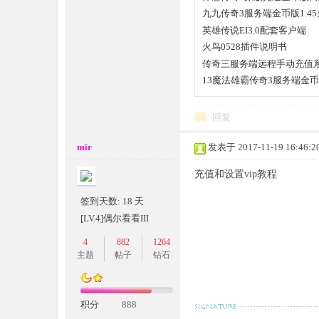
九九传奇3服务端金币版1.4
英雄传说EI3.0配套客户端
火鸟0528插件说明书
坛,
传奇三服务端远程手动充值系
13魔法雄霸传奇3服务端金
回复
mir
发表于 2017-11-19 16:46:2
充值和设置vip教程
传
签到天数: 18 天
[LV.4]偶尔看看III
4
882
1264
主题
帖子
钻石
积分
888