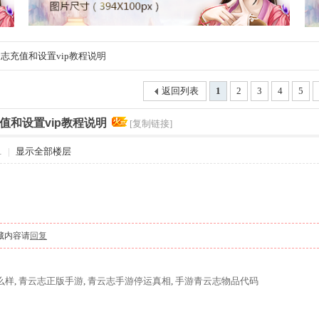
志充值和设置vip教程说明
返回列表
1
2
3
4
5
值和设置vip教程说明
[复制链接]
1
|
显示全部楼层
藏内容请
回复
么样
,
青云志正版手游
,
青云志手游停运真相
,
手游青云志物品代码