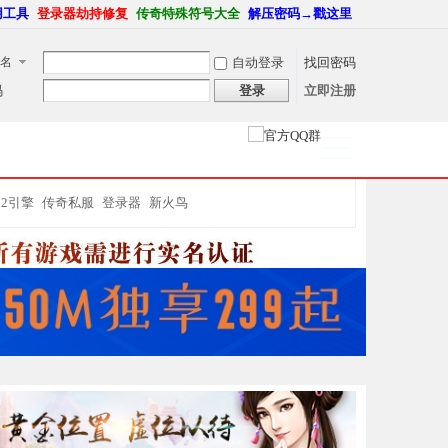
用工具
登录器劫持修复
传奇特殊符号大全
解压密码→戳这里
名
自动登录
找回密码
码
登录
立即注册
捷导
航
M2引擎
传奇私服
登录器
新火鸟