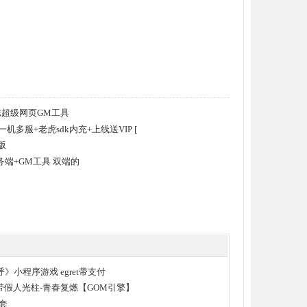
志超级网页GM工具
一机多服+老虎sdk内充+上线送VIP [
版
端+GM工具 双端的
呼》小程序游戏 egret带支付
带假人光柱-青春复燃【GOM引擎】
套