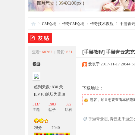
GM论坛
传奇GM论坛
传奇技术教程
手游青云
夜
»
›
›
›
[手游教程]
手游青云志充
查看:
68262
|
回复:
651
畅游
发表于 2017-11-17 20:44:5
签到天数: 830 天
下载地址：
[LV.10]以坛为家III
游客，如果您要查看本帖隐
3137
3903
3万
游
主题
帖子
钻石
手游青云志
,
青云志手游怎
积分
7040