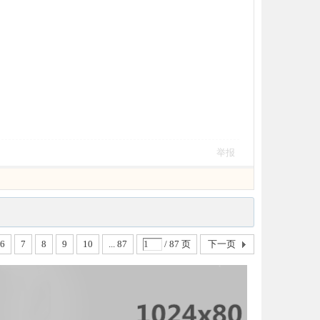
举报
6
7
8
9
10
... 87
/ 87 页
下一页