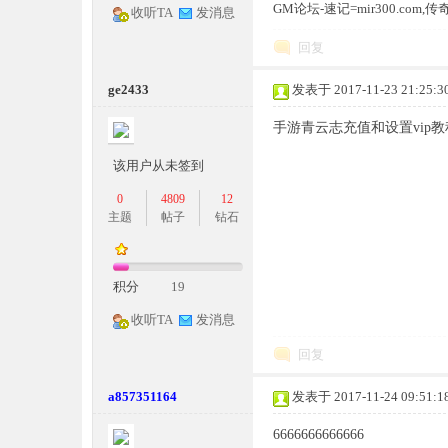
GM论坛-速记=mir300.co
收听TA
发消息
奇
回复
ge2433
发表于 2017-11-23 21:25:3
手游青云志充值和设置vip
该用户从未签到
0
4809
12
主题
帖子
钻石
一
积分
19
收听TA
发消息
回复
a857351164
发表于 2017-11-24 09:51:1
条
6666666666666