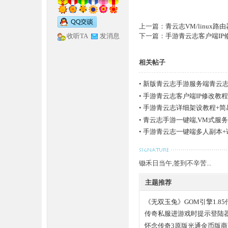
上一篇：
青云志VM/linux
收听TA
发消息
下一篇：
手游青云志客户端IP
神
相关帖子
•
新版青云志手游服务端青云志Win
机
•
手游青云志客户端IP修改教程
•
手游青云志详细架设教程+简
•
青云志手游一键端,VM式服
•
手游青云志一键端多人副本+
论
锄禾日当午,签到不辛苦...
主题推荐
《无双玉兔》GOM引擎1.8
传奇私服进游戏时提示登陆
怀念传奇3原版光通金币版商