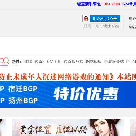
一键更新引擎包
DBC2000
GM常
用户
只需一步，快速开始
密
热搜:
EI3.0
传奇3
GM工具
传奇服务端
网站模板
手游服务端
996
搜
索