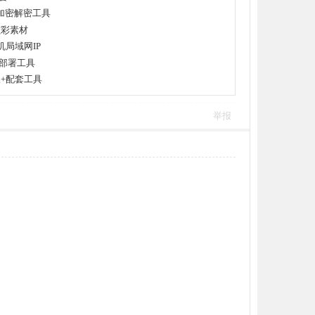
xml加密解密工具
炫彩素材
机局域网IP
置部署工具
版+配套工具
举报