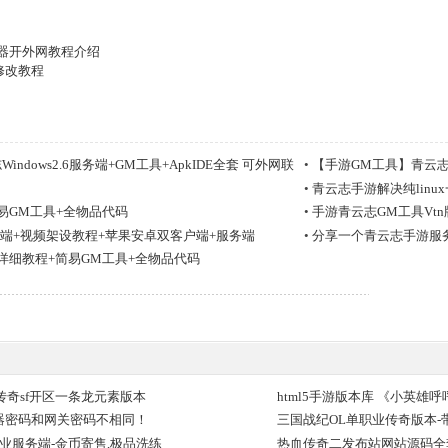
路由器开外网教程介绍
修改教程
dows2.6服务端+GM工具+ApkIDE全套 可外网联
•
【手游GM工具】青云
•
青云志手游解决纯linux
易GM工具+全物品代码
•
手游青云志GM工具Vtn
务端+视频架设教程+苹果安卓双客户端+服务端
•
分享一个青云志手游服务
详细教程+简易GM工具+全物品代码
5传奇sf开区一条龙元素版本
html5手游版本库 《小英雄呼
器密码和网关密码不相同！
三国战纪OL单职业传奇版本-
业服务端-金币寄售,极品洗练
热血传奇二发布站网站源码全