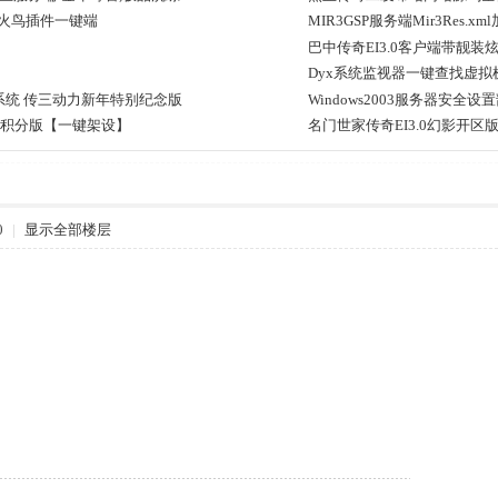
5火鸟插件一键端
MIR3GSP服务端Mir3Res.
巴中传奇EI3.0客户端带靓装
Dyx系统监视器一键查找虚拟
统 传三动力新年特别纪念版
Windows2003服务器安全设
币积分版【一键架设】
名门世家传奇EI3.0幻影开区
0
|
显示全部楼层