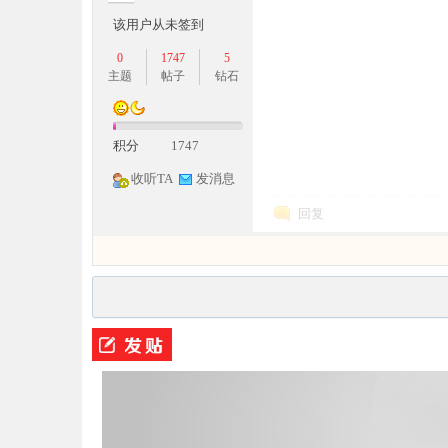
该用户从未签到
0
1747
5
主题
帖子
钻石
积分
1747
龙,
收听TA
发消息
回复
G