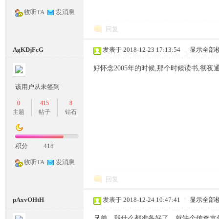
收听TA
发消息
回复
奇
AgKDjFcG
发表于 2018-12-23 17:13:54
|
显示全部
好怀念2005年的时候,那个时候读书,彻
该用户从未签到
0
415
8
主题
帖子
钻石
一
积分
418
收听TA
发消息
回复
pAxvOHtH
发表于 2018-12-24 10:47:41
|
显示全部
兄弟，我什么都准备好了，就缺个传奇支