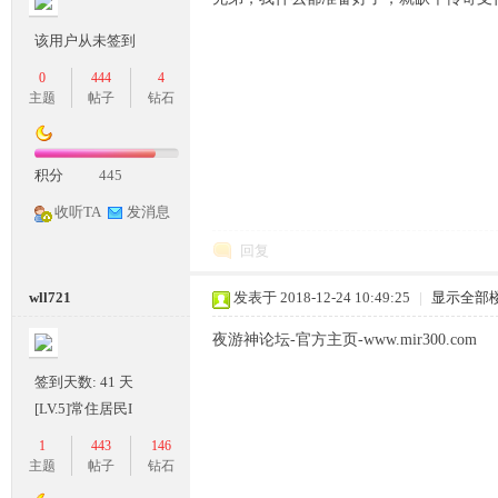
条
该用户从未签到
0
444
4
主题
帖子
钻石
积分
445
收听TA
发消息
回复
龙,
wll721
发表于 2018-12-24 10:49:25
|
显示全部
夜游神论坛-官方主页-www.mir300.com
签到天数: 41 天
[LV.5]常住居民I
1
443
146
主题
帖子
钻石
G