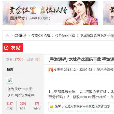
GM论坛
传奇GM论坛
传奇源码下载
龙城游戏源码下载 手
夜
»
›
›
›
[手游源码]
龙城游戏源码下载 手游
查看:
17506
|
回复:
430
畅游
发表于 2018-12-4 22:07:58
|
显示全部楼
签到天数: 830 天
1、增加魔法表情； 2、增加巧嘴娃娃； 3、
[LV.10]以坛为家III
部分代码； 8、修改main.css部分样式
3137
3903
3万
游客，如果您要查看本帖隐藏内容请
回复
游
主题
帖子
钻石