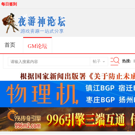
每日签到
首页
GM论坛
热搜:
帖子
搜
索