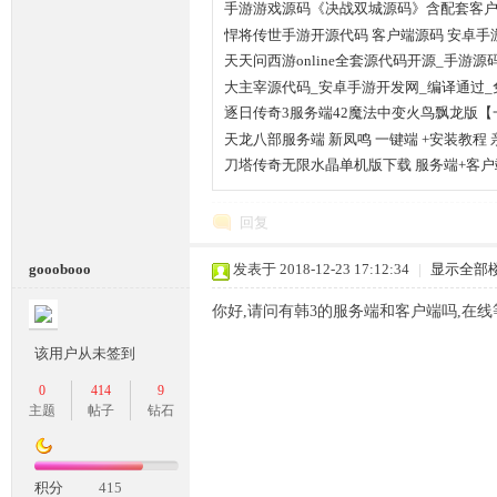
手游游戏源码《决战双城源码》含配套客
悍将传世手游开源代码 客户端源码 安卓手
天天问西游online全套源代码开源_手游源
大主宰源代码_安卓手游开发网_编译通过_
逐日传奇3服务端42魔法中变火鸟飘龙版【
天龙八部服务端 新凤鸣 一键端 +安装教程 
坛,
刀塔传奇无限水晶单机版下载 服务端+客户
回复
gooobooo
发表于 2018-12-23 17:12:34
|
显示全部
你好,请问有韩3的服务端和客户端吗,在线等.
该用户从未签到
传
0
414
9
主题
帖子
钻石
积分
415