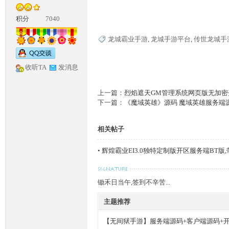
积分
7040
龙城霸业手游
,
龙城手游平台
,
传世龙城手
收听TA
发消息
神
上一篇：
烈焰遮天GM管理系统网页版无加密
下一篇：
《魔域英雄》源码 魔域英雄服务端
相关帖子
•
辉煌霸业EI3.0独特定制版开区服务端BT版
锄禾日当午,签到不辛苦...
论
主题推荐
【无间狱手游】服务端源码+客户端源码+开