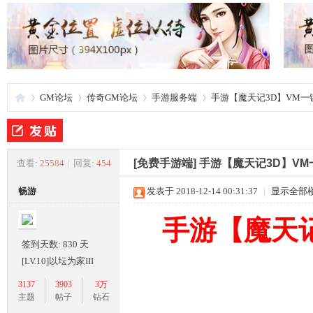
GM论坛
传奇GM论坛
手游服务端
手游【魔天记3D】VM一键
夜
»
›
›
›
[免费手游端]
手游【魔天记3D】VM
查看:
25584
|
回复:
454
畅游
发表于 2018-12-14 00:31:37
|
显示全部
手游【魔天
签到天数: 830 天
[LV.10]以坛为家III
3137
3903
3万
游
主题
帖子
钻石