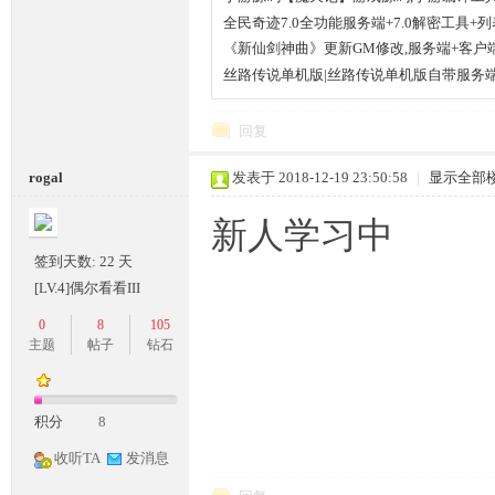
全民奇迹7.0全功能服务端+7.0解密工具+列
《新仙剑神曲》更新GM修改,服务端+客户
丝路传说单机版|丝路传说单机版自带服务端
回复
坛,
rogal
发表于 2018-12-19 23:50:58
|
显示全部
新人学习中
签到天数: 22 天
[LV.4]偶尔看看III
0
8
105
主题
帖子
钻石
G
积分
8
收听TA
发消息