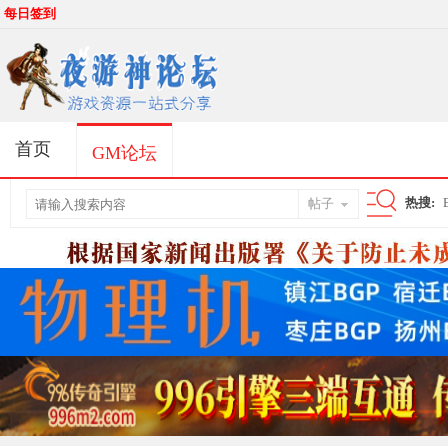
每日签到
首页
GM论坛
热搜:
帖子
搜
索