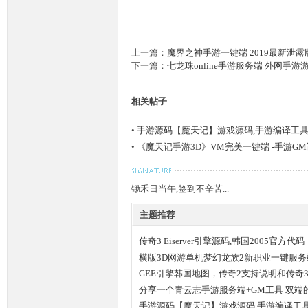
上一篇：
魔界之神手游一键端 2019最新泄露
下一篇：
七龙珠online手游服务端 外网手游
相关帖子
M
•
手游源码【魔天记】游戏源码,手游编译工具
•
《魔天记手游3D》VM完美一键端 -手游G
锄禾日当午,签到不辛苦...
主题推荐
传奇3 Eiserver引擎源码,韩国2005官方代码
横版3D网游单机梦幻龙族2新职业一键服
论
GEE引擎韩国地图，传奇2支持说明和传奇
分享一个青云志手游服务端+GM工具 双端
手游源码【魔天记】游戏源码,手游编译工具