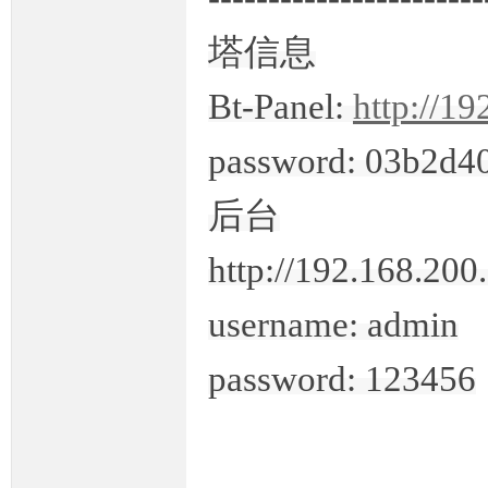
塔信息
奇
Bt-Panel:
http://1
password: 03b2d4
后台
http://192.168.200
一
username: admin
password: 123456