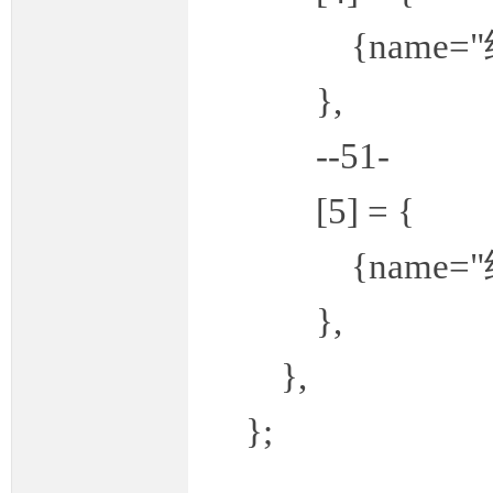
{name="经验", i
落
},
--51-
[5] = {
{name="经验", i
},
},
};