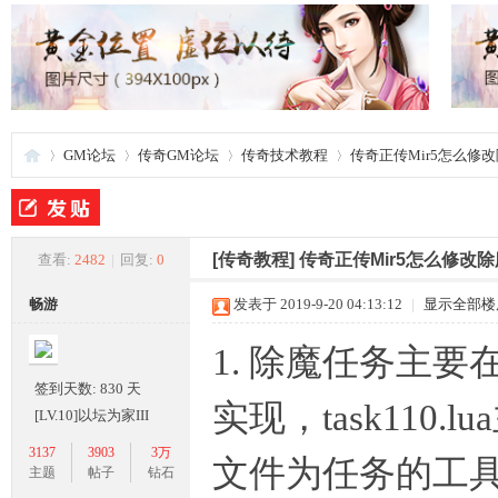
GM论坛
传奇GM论坛
传奇技术教程
传奇正传Mir5怎么修
夜
»
›
›
›
[传奇教程]
传奇正传Mir5怎么修改
查看:
2482
|
回复:
0
畅游
发表于 2019-9-20 04:13:12
|
显示全部楼
1. 除魔任务主要在Scrip
签到天数: 830 天
实现，task110.
[LV.10]以坛为家III
3137
3903
3万
文件为任务的工
游
主题
帖子
钻石