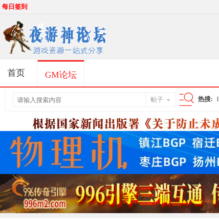
每日签到
首页
GM论坛
热搜:
帖子
搜
索